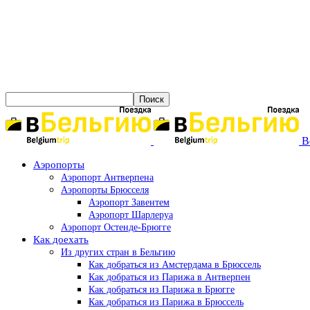
B
Аэропорты
Аэропорт Антверпена
Аэропорты Брюсселя
Аэропорт Завентем
Аэропорт Шарлеруа
Аэропорт Остенде-Брюгге
Как доехать
Из других стран в Бельгию
Как добраться из Амстердама в Брюссель
Как добраться из Парижа в Антверпен
Как добраться из Парижа в Брюгге
Как добраться из Парижа в Брюссель