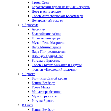
Замок Стен
Королевский музей изящных искусств
Порт в Антверпене
Собор Антверпенской Богоматери
Центральный вокзал
в Брюсселе
Атомиум
Бельгийские вафли
Королевский дворец
Музей Рене Магритта
Парк Мини-Европа
Парк Пятидесятилетия
Площадь Гранд-Плас
Ратуша в Брюсселе
Собор Святых Михаила и Гудулы
Фонтан «Писающий мальчик»
в Брюгге
Базилика Святой крови
Башня Белфорт
Гроте Маркт
Монастырь бегинок
Музей Грунинге
Ратуша Брюгге
В Генте
Башня Белфорт