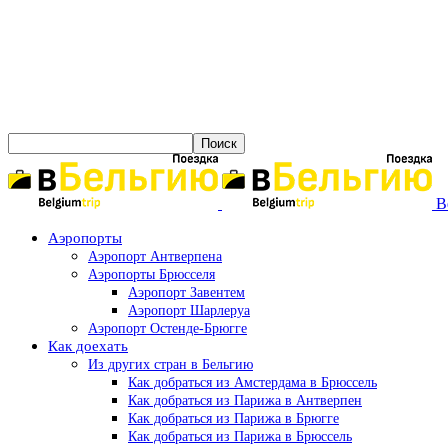
B
Аэропорты
Аэропорт Антверпена
Аэропорты Брюсселя
Аэропорт Завентем
Аэропорт Шарлеруа
Аэропорт Остенде-Брюгге
Как доехать
Из других стран в Бельгию
Как добраться из Амстердама в Брюссель
Как добраться из Парижа в Антверпен
Как добраться из Парижа в Брюгге
Как добраться из Парижа в Брюссель