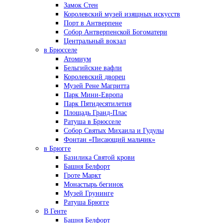
Замок Стен
Королевский музей изящных искусств
Порт в Антверпене
Собор Антверпенской Богоматери
Центральный вокзал
в Брюсселе
Атомиум
Бельгийские вафли
Королевский дворец
Музей Рене Магритта
Парк Мини-Европа
Парк Пятидесятилетия
Площадь Гранд-Плас
Ратуша в Брюсселе
Собор Святых Михаила и Гудулы
Фонтан «Писающий мальчик»
в Брюгге
Базилика Святой крови
Башня Белфорт
Гроте Маркт
Монастырь бегинок
Музей Грунинге
Ратуша Брюгге
В Генте
Башня Белфорт