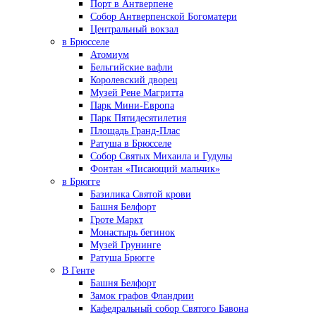
Порт в Антверпене
Собор Антверпенской Богоматери
Центральный вокзал
в Брюсселе
Атомиум
Бельгийские вафли
Королевский дворец
Музей Рене Магритта
Парк Мини-Европа
Парк Пятидесятилетия
Площадь Гранд-Плас
Ратуша в Брюсселе
Собор Святых Михаила и Гудулы
Фонтан «Писающий мальчик»
в Брюгге
Базилика Святой крови
Башня Белфорт
Гроте Маркт
Монастырь бегинок
Музей Грунинге
Ратуша Брюгге
В Генте
Башня Белфорт
Замок графов Фландрии
Кафедральный собор Святого Бавона