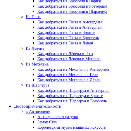
Как добраться из Брюсселя в Париж
Как добраться из Брюсселя в Роттердам
Как добраться из Брюсселя в Шарлеруа
Из Гента
Как добраться из Гента в Амстердам
Как добраться из Гента в Антверпен
Как добраться из Гента в Брюгге
Как добраться из Гента в Брюссель
Как добраться из Гента в Лёвен
Из Лёвена
Как добраться из Лёвена в Гент
Как добраться из Лёвена в Мехелен
Из Мехелена
Как добраться из Мехелена в Антверпен
Как добраться из Мехелена в Гент
Как добраться из Мехелена в Лёвен
Из Шарлеруа
Как добраться из Шарлеруа в Антверпен
Как добраться из Шарлеруа в Брюгге
Как добраться из Шарлеруа в Брюссель
Достопримечательности
в Антверпене
Антверпенская ратуша
Замок Стен
Королевский музей изящных искусств